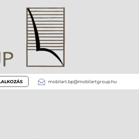
LLALKOZÁS
mobilart.bp@mobilartgroup.hu