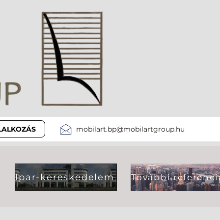
LLALKOZÁS
mobilart.bp@mobilartgroup.hu
Ipar-kereskedelem
További referenci