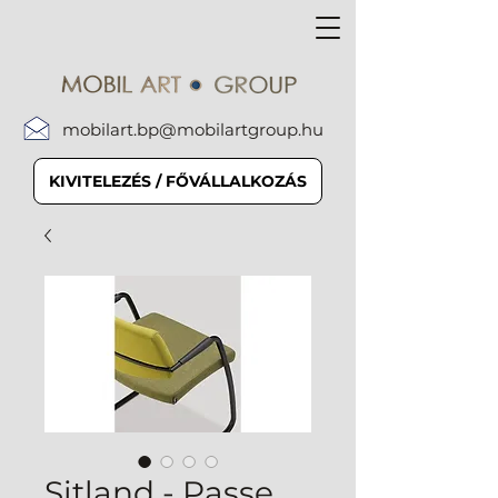
mobilart.bp@mobilartgroup.hu
KIVITELEZÉS / FŐVÁLLALKOZÁS
Sitland - Passe