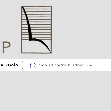
LLALKOZÁS
mobilart.bp@mobilartgroup.hu