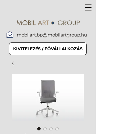
mobilart.bp@mobilartgroup.hu
KIVITELEZÉS / FŐVÁLLALKOZÁS