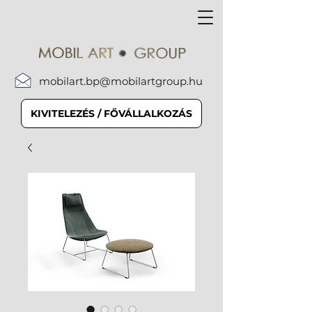
mobilart.bp@mobilartgroup.hu
KIVITELEZÉS / FŐVÁLLALKOZÁS