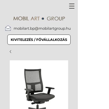
mobilart.bp@mobilartgroup.hu
KIVITELEZÉS / FŐVÁLLALKOZÁS