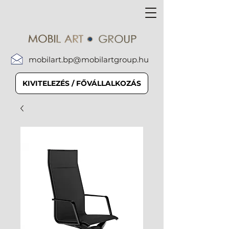
mobilart.bp@mobilartgroup.hu
KIVITELEZÉS / FŐVÁLLALKOZÁS