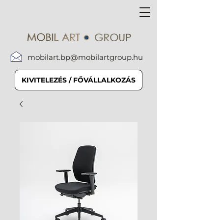
mobilart.bp@mobilartgroup.hu
KIVITELEZÉS / FŐVÁLLALKOZÁS