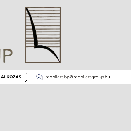
LLALKOZÁS
mobilart.bp@mobilartgroup.hu