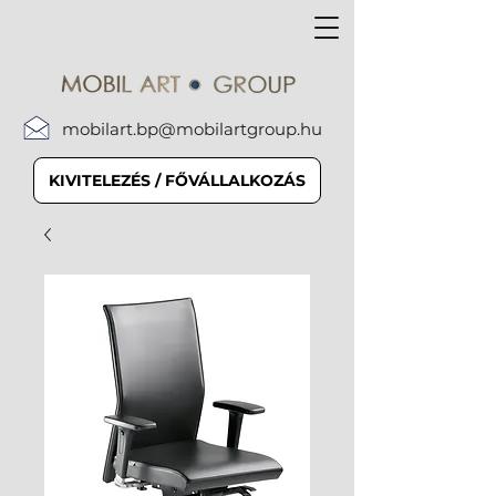
mobilart.bp@mobilartgroup.hu
KIVITELEZÉS / FŐVÁLLALKOZÁS